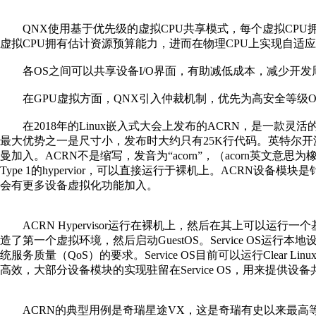
QNX使用基于优先级的虚拟CPU共享模式，每个虚拟CPU拥
虚拟CPU拥有估计资源预算能力，进而在物理CPU上实现自适
各OS之间可以共享设备I/O界面，有助减低成本，减少开发
在GPU虚拟方面，QNX引入仲裁机制，优先为高安全等级O
在2018年的Linux嵌入式大会上发布的ACRN，是一款灵
最大优势之一是尺寸小，发布时大约只有25K行代码。英特尔开源
曼加入。ACRN不是缩写，发音为“acorn”，（acorn英文意思为
Type 1的hypervior，可以直接运行于裸机上。ACRN
会有更多设备虚拟化功能加入。
ACRN Hypervisor运行在裸机上，然后在其上可以运行一个
造了第一个虚拟环境，然后启动GuestOS。Service OS运行本地
统服务质量（QoS）的要求。Service OS目前可以运行Clear Linu
高效，大部分设备模块的实现驻留在Service OS，用来提
ACRN的典型用例是奇瑞星途VX，这是奇瑞有史以来最高等级