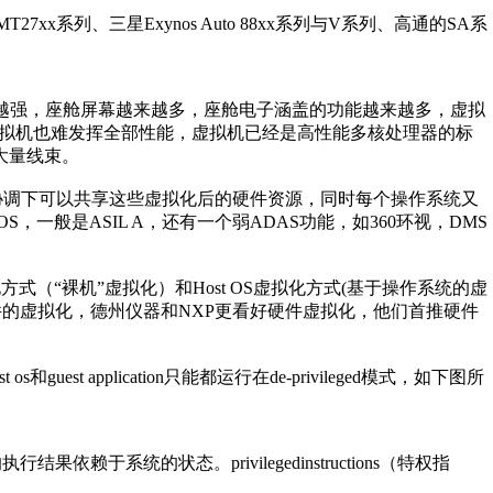
T27xx系列、三星Exynos Auto 88xx系列与V系列、高通的SA系
理器的性能越来越强，座舱屏幕越来越多，座舱电子涵盖的功能越来越多，虚拟
虚拟机也难发挥全部性能，虚拟机已经是高性能多核处理器的标
大量线束。
sor的协调下可以共享这些虚拟化后的硬件资源，同时每个操作系统又
一般是ASIL A，还有一个弱ADAS功能，如360环视，DMS
l虚拟化方式（“裸机”虚拟化）和Host OS虚拟化方式(基于操作系统的虚
件的虚拟化，德州仪器和NXP更看好硬件虚拟化，他们首推硬件
和guest application只能都运行在de-privileged模式，如下图所
依赖于系统的状态。privilegedinstructions（特权指