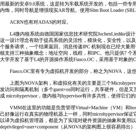
用最新的安卓9.0系统，这是转为车载系统开发的，包括一些专
内饰，同时导航是增强现实AR导航。使用Slim Boot Loader 
ACRN也有对ADAS的对应。
L4微内核系统由德国国家信息技术研究院JochenLiedtke设
这一设计理念有助于提高系统的灵活性，模块化，安全性，以及可
个服务请求，一个结果返回。消息传递IPC 机制现在已经大量用于多
核支持三种抽象概念：地址空间，线程，和IPC。他只提供7 个系统调
大学开发了基于L4的开源操作系统Fiasco.OC，采用基于对象
Fiasco.OC里有专为虚拟机开发的部分，称之为NOVA，
上图为NOVA架构，和虚拟化有关的主要是三个Microhypervisor，V
发访问和隔离机制（多个guest+os同时运行，共享硬件，但是又互
成 microhypervisor，微内核与hypervisor有许多共性，使
VMM在这里的功能是负责管理Virtual+Machine（VM）
己好像运行在真实的物理机器上一样，同时microhypervisor保
以译为虚拟机管理器，都是为了实现对硬件资源的抽象和复用以便支持多个os，但是
deprivileged+user+component（从NOVA的架构图上很容易得出