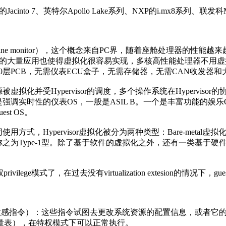
nto 7、英特尔Apollo Lake系列、NXP的i.mx8系列、联发科M
al machine monitor），这个概念来自PC界，随着座舱处
芯片的大量应用也使得虚拟化很容易实现，多核高性能处理器不用
层PCB，无需仪表ECU盒子，无需存储器，无需CAN收发器和
虚拟化并受Hypervisor的调度，多个操作系统在Hypervi
实时性的仪表OS，一般是ASIL B。一个是丰富功能的娱乐OS，
t OS。
不同使用方式，Hypervisor虚拟化被分为两种类型：Bare-meta
之为Type-1型。除了基于软件的虚拟化之外，还有一类基于硬
模式了，在过去没有virtualization extesion的情况下，guest os
ions（敏感指令）：这些指令试图去更改系统资源的配置信息，或者它的执行结果
向量表），在特权模式下可以正常执行。