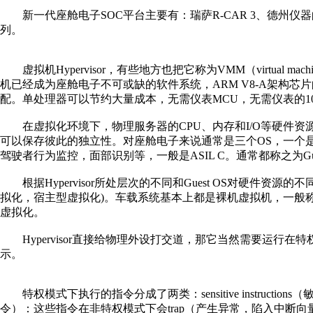
新一代座舱电子SOC平台主要有：瑞萨R-CAR 3、德州仪器的Jaci
列。
虚拟机Hypervisor，有些地方也把它称为VMM（virtu
机已经成为座舱电子不可或缺的软件系统，ARM V8-A架构
配。单处理器可以节约大量成本，无需仪表MCU，无需仪表的10
在虚拟化环境下，物理服务器的CPU、内存和I/O等硬件资源被
可以保存彼此的独立性。对座舱电子来说通常是三个OS，一个是强调
驾驶者行为监控，面部识别等，一般是ASIL C。通常都称之为Gues
根据Hypervisor所处层次的不同和Guest OS对硬件资源的
拟化，宿主型虚拟化)。车载系统基本上都是裸机虚拟机，一般称
虚拟化。
Hypervisor直接给物理外设打交道，那它当然需要运行在特权privilege
示。
特权模式下执行的指令分成了两类：sensitive instruct
令）：这些指令在非特权模式下会trap（产生异常，陷入中断