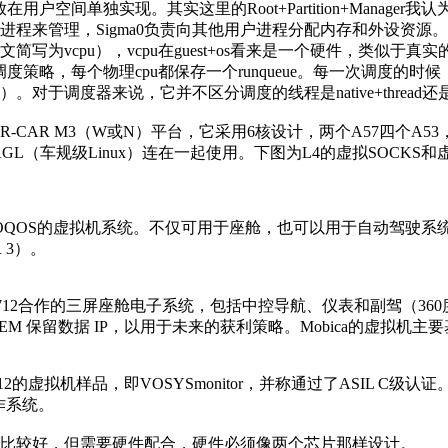
间单独实现。其实这里的Root+Partition+Manager我认为就
0进程来管理，Sigma0负责向其他用户进程分配内存和外设资
文简写为vcpu），vcpu在guest+os看来是一个硬件，类似于真实的cpu
间片轮转调度策略，每个物理cpu都保存一个runqueue。每一次
。对于调度器来说，它并不区分调度的线程是native+thread还是vcp
AR M3（W或N）平台，它采用6核设计，两个A57四个A53
GL（车规级Linux）连在一起使用。下图为L4的虚拟SOCKS和虚
名为COQOS的虚拟机系统。不仅可用于座舱，也可以用于自动驾驶系统，对
 3）。
科MT2712合作的三屏座舱电子系统，包括中控导航、仪表和副驾（3
 OEM 保留数据 IP，以用于未来的获利策略。Mobica的虚拟机主要基于X
基于MT2712的虚拟机样品，即VOSYSmonitor，并称通过了AS
作系统。
比较好，但需要硬件配合，硬件必须像两个芯片那样设计。