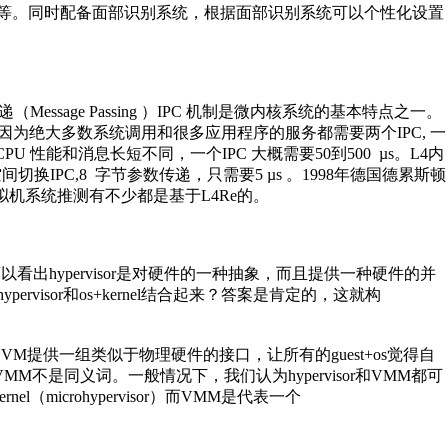
强等。同时配备面部识别系统，根据面部识别系统可以个性化设置
essage Passing ）IPC 机制是微内核系统的基本特点之一。
为绝大多数系统调用和很多应用程序的服务都需要两个IPC, 一
性能和消息长短不同，一个IPC 大概需要50到500 µs。L4内
换IPC,8 字节参数传递，只需要5 µs 。1998年德国德累斯顿
虚拟机系统推测有不少都是基于L4Re的。
Manager。可以看出hypervisor是对硬件的一种抽象，而且提供一种硬件的并
isor和os+kernel结合起来？答案是肯定的，这就构
都向它的VM提供一组类似于物理硬件的接口，让所有的guest+os觉得自
和VMM不是同义词。一般情况下，我们认为hypervisor和VMM都可
（microhypervisor）而VMM是代表一个