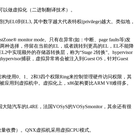
情况下也可以做虚拟化（二进制翻译技术）。
EL0到EL3, 其中数字越大代表特权(privilege)越大。类似地，
ustZone® monitor mode。只有在异常(如：中断、page faults等)发
发生时，有两种选择，停留在当前的EL，或者跳转到更高的EL，EL不能降
实现额外的存储器转换层，称为“Stage 2转换”。hypervisor
为hypervisor捕获，虚拟异常将会被注入到Guest OS，针对Guest
86架构使用0、1、2和3四个权限Ring来控制管理硬件访问权限，其
被应用到虚拟机中。虚拟化上，x86架构要比ARM V8难得多。
陆汽车的L4RE，法国VOSyS的VOSySmonitor，其余还有很
量收费）。QNX虚拟机采用虚拟CPU模式。