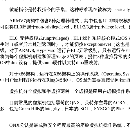
敏感指令是特权指令的子集。这种标准现在被称为classical
ARMV7架构中包含8种处理器模式，其中包含1种非特权模式和7种特
可以将EL0归属于non-privilegelevel，EL1/2/3属于privilege le
EL0: 无特权模式(unprivileged)，EL1:操作系統核心模式(OS ker
生时（或者异常处理返回时），才能切换Exceptionlevel（这
级。对于ARMv8, Hypervisor运行在EL2异常级别。只有运
将为每个虚拟机创建和管理Stage 2的页表；提供3种虚拟异常的支持，Virtual
OS中dma设备，提供smmu硬件以支持dma重映射。
对于x86架构，运行在X86架构上的操作系统（Operatin
中用户应用程序运行在Ring3权限中。OS因为需要直接访问物理
虚拟机分全虚拟和半虚拟两种，全虚拟是应用在虚拟操作系
目前常见的虚拟机包括黑莓的QNX、英特尔主导的ACRN、Mobic
多，包括Green Hills的Integrity，日本的eSOL，SYSGO 的Pik
QNX公认是最成熟安全程度最高的座舱虚拟机操作系统，