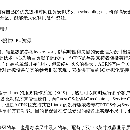
有自己的优先级和时间任务安排序列（scheduling），确保高
应分区。能够最大化利用硬件资源。
周期。
S提供GPU资源。
活的、轻量级的参考hypervisor，以实时性和关键的安全性为
技术中心为项目贡献了源代码，ACRN的早期支持者包括英特尔、A
橡子）寓意虽然开始很小，但最终可以长的很大，ACRN有两个关键组成：hy
设备模块是针对虚拟设备仿真的参考框架实现，它提供丰富的I/O虚拟
基于Linux 的服务操作系统（SOS），然后可以同时运行多个客户操作系统
设备驱动程序来管理硬件，向Guest OS提供I/Omediation。
x，但是ACRN也支持其它Linux 的发行版或者专有RTOS作为Service
供设备共享和其它功能。目的是保证在资源受限的设备上实现小尺寸
的车，也是奇瑞尺寸最大的车。配备了双12.3英寸液晶显示屏，仪表