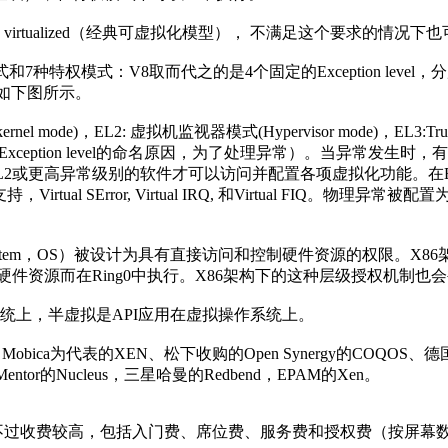
ly virtualized（经典可虚拟化模型）， 不满足这个要求的
权模式：V8取而代之的是4个固定的Exception level，分別为
vel。如下图所示。
nel mode)，EL2: 虚拟机监视器模式(Hypervisor mode)，EL3:Tr
也是Exception level的命名原因，为了处理异常）。当异常
行在EL2或更高异常级别的软件才可以访问并配置各项虚拟化功能。在EL2中
 SError, Virtual IRQ, 和Virtual FIQ。物理异常被配置
g System，OS）被设计为具有直接访问和控制硬件资源的权限。X
硬件资源而在Ring0中执行。X86架构下的这种层级授权机制也会
统上，半虚拟是API应用在虚拟操作系统上。
a为代表的XEN、松下收购的Open Synergy的COQOS、德国大
e，Mentor的Nucleus，三星哈曼的Redbend，EPAM的Xen。
不过收费较高，包括入门费、席位费、服务费和授权费（按屏幕数