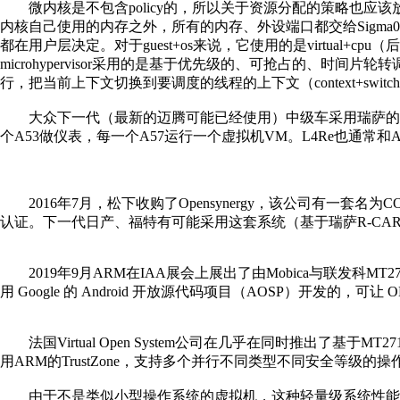
微内核是不包含policy的，所以关于资源分配的策略也应该放在用户空
内核自己使用的内存之外，所有的内存、外设端口都交给Sigma
都在用户层决定。对于guest+os来说，它使用的是virtual+cpu（后
microhypervisor采用的是基于优先级的、可抢占的、时
行，把当前上下文切换到要调度的线程的上下文（context+switch）
大众下一代（最新的迈腾可能已经使用）中级车采用瑞萨的R-C
个A53做仪表，每一个A57运行一个虚拟机VM。L4Re也通常和A
2016年7月，松下收购了Opensynergy，该公司有一套
认证。下一代日产、福特有可能采用这套系统（基于瑞萨R-CAR
2019年9月ARM在IAA展会上展出了由Mobica与联发
用 Google 的 Android 开放源代码项目（AOSP）开发的，可让
法国Virtual Open System公司在几乎在同时推出了
用ARM的TrustZone，支持多个并行不同类型不同安全等级的操
由于不是类似小型操作系统的虚拟机，这种轻量级系统性能