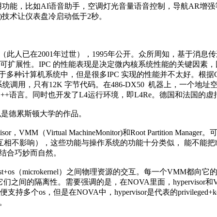
用功能，比如AI语音助手，空调灯光音量语音控制，导航AR增
(SBL)技术让仪表盘冷启动低于2秒。
计（此人已在2001年过世），1995年公开。众所周知，基于消息传递（M
扩展性。IPC 的性能表现是决定微内核系统性能的关键因素，因
种计算机系统中，但是很多IPC 实现的性能并不太好。根据CPU 
用，只有12K 字节代码。在486-DX50 机器上，一个地址空间切
的C++语言。同时也开发了L4运行环境，即L4Re。德国和法国的
这也是德累斯顿大学的作品。
MM（Virtual MachineMonitor)和Root Partition 
相不影响），这些功能与操作系统的功能十分类似， 能不能把hyperv
得它们的结合巧妙而自然。
和host+os（microkernel）之间物理资源的交互。每一个VMM
证它们之间的隔离性。需要强调的是，在NOVA里面，hypervisor
在NOVA中，hypervisor是代表的privileged+kernel
）。